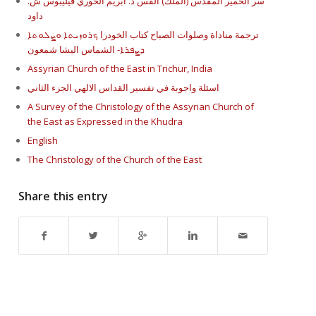
سر الخمير المقدس (الملك) القس د. أبريم الخوري فيليبوس ش.
داود
ترجمة مناداة وصلوات الصباح كتاب الخودرا ܟܪܘܙܝܬܐ ܘܨܠܘܬܐ
ܕܨܦܪܐ- الشماس اليشا شمعون
Assyrian Church of the East in Trichur, India
اسئلة واجوبة في تفسير القداس الالهي الجزء الثاني
A Survey of the Christology of the Assyrian Church of
the East as Expressed in the Khudra
English
The Christology of the Church of the East
Share this entry