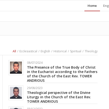
Home
Eng
All
/
Ecclesiastical
/
English
/
Historical
/
Spiritual
/
Theology
08/07/2024
The Presence of the True Body of Christ
in the Eucharist according to the Fathers
of the Church of the East Rev. TOWER
ANDRIOUS
29/08/2023
Theological perspective of the Divine
Liturgy in the Church of the East Rev.
TOWER ANDRIOUS
03/12/2022