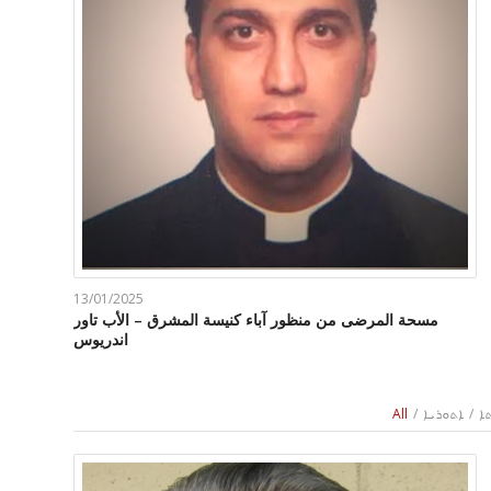
13/01/2025
مسحة المرضى من منظور آباء كنيسة المشرق – الأب تاور
اندريوس
ܐ
/
ܐܬܘܪܝܐ
/
All