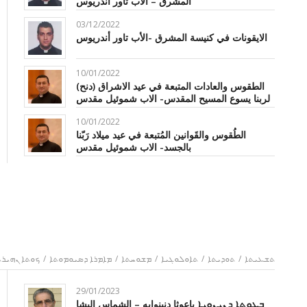
المشرق – الأب تاور اندريوس
03/12/2022
الايقونات في كنيسة المشرق -الأب تاور أندريوس
10/01/2022
الطقوس والعادات المتبعة في عيد الاشراق (دنح)
لربنا يسوع المسيح المقدس- الاب شموئيل مقدس
10/01/2022
الطُقوس والقَوانين المُتبعة في عيد ميلاد رَبّنا
بالجسد- الاب شموئيل مقدس
ܬܫܥܝܬܐ
/
ܬܘܕܝܬܐ
/
ܬܐܘܠܘܓܝܐ
/
ܡܫܘܚܬܐ
/
ܡܐܡܪܐ ܕܣܝܘܡܘܬܐ
/
ܟܘܬܐ ܢܗܝܪܬ
29/01/2023
ܒܥܘܬܐ ܕܢܝܢܘܝܐ باعوثا دنينوايه – الشماس اليشا