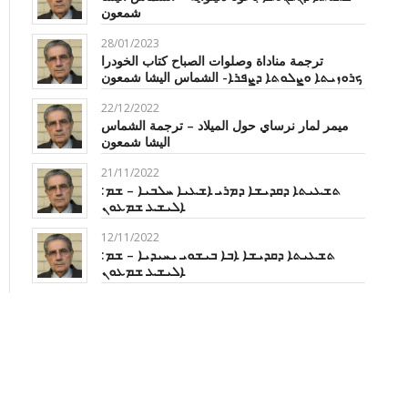
شمعون
28/01/2023
ترجمة مناداة وصلوات الصباح كتاب الخودرا
ܟܪܘܙܝܬܐ ܘܨܠܘܬܐ ܕܨܦܪܐ- الشماس اليشا شمعون
22/12/2022
ميمر لمار نرساي حول الميلاد – ترجمة الشماس
اليشا شمعون
21/11/2022
‏ܬܫܥܝܬܐ ܕܩܕܝܫܐ ܕܡܪܝ ܐܫܥܝܐ ܚܠܒܝܐ – ܫܡ:
ܐܠܝܫܥ ‏‏ܫܡܥܘܢ‏
12/11/2022
ܬܫܥܝܬܐ ܕܩܕܝܫܐ ܐܒܐ ܒܝܫܘܝ ܝܚܝܕܝܐ – ܫܡ:
ܐܠܝܫܥ ܫܡܥܘܢ