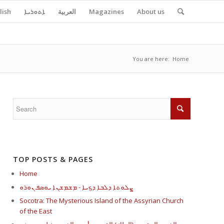
About us
Magazines
العربية
ܐܬܘܪܝܐ
lish
You are here:
Home
TOP POSTS & PAGES
Home
ܨܠܘܬܐ ܕܠܒܐ ܕܟܼܝܐ - ܡܫܡܫܢܐ ܝܘܣܦ ܢܘܪܘ
Socotra: The Mysterious Island of the Assyrian Church
of the East