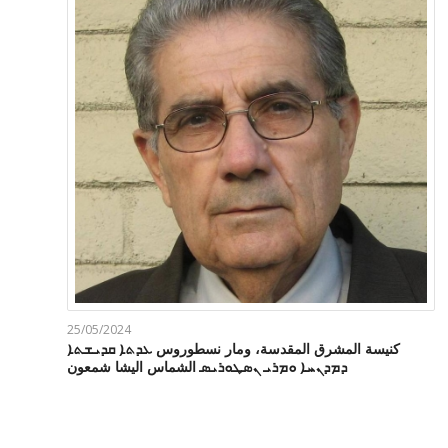
25/05/2024
كنيسة المشرق المقدسة، ومار نسطوروس ܥܕܬܐ ܩܕܝܫܬܐ
ܕܡܕܢܚܐ ܘܡܪܝ ܢܣܛܘܪܝܣ الشماس اليشا شمعون