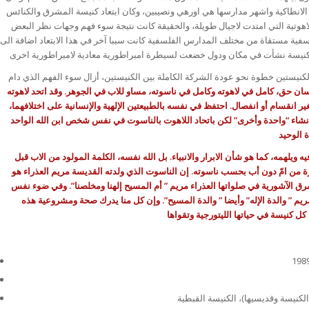
ة الانطاكية واشهر مدارسها هي اورهي ونصيبين، وكان ابتعاد كنيسة المشرق والكنائس
هوتية التي امتدت لاجيال طويلة، والحقيقة كانت نتيجة سوء فهم وجهات نظر البعض
فية مستقاة من مختلف المدارس الفلسفية كانت سببا آخر في هذا الابتعاد اضافة الى
لكنيستين خطوة نحو عودة الشركة الكاملة بين الكنيستين، أزال سوء الفهم الذي دام
نسان حق، كامل في لاهوته وكامل في ناسوته، مساو للاب في الجوهر. وقد اتحد لاهوته
ر انقسام أو انفصال. احتفظ في نفسه بالطبيعتين الإلهية والإنسانية على اختلافهما،
إنشاء “واحدة وأخرى” لكن باتحاد اللاهوت بالناسوت في نفس شخص ابن الله الواحد
يه ويلهمه، كما هو شأن الابرار والانبياء. بل الله نفسه، الكلمة المولود من الاب قبل
رة من امّ دون أب بحسب ناسوته. إن الناسوت الذي ولدته القديسة مريم العذراء هو
شرق الآشورية في صلواتها العذراء مريم ” أم المسيح إلهنا ومخلصنا”. وفي ضوء نفس
مريم ” والدة الإله” وأيضا ” والدة المسيح”. وإن كل منا يدرك صحة ومشروعية هذه