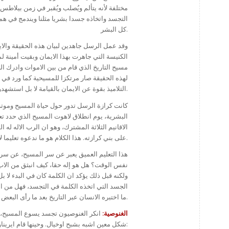
مختلفة لأنه يتألم ويُصلب ويُقبر في زمن بيلاطس
التجسد واتخاذه جسدا بشريا مثلنا ويندمج في هم
كل البشر.
وقد عمل الرسل جاهدين لبيان هذه الحقيقة والا
الكنيسة التي جاهرت بهذا الايمان وبقيت أمينة 
مسيح التاريخ الذي قام من بين الاموات وادرك ال
التلاميذ بقوة عن الايمان بالقيامة لا بل استشهدوا من اجله.
كانت كرازة الرسل تدور حول حياة المسيح وموته و
البشرية، يوم انطلاق لاهوت المسيح الذي حدد 
الاقانيم الثلاثة المشترك، وهو ان الرب الاله ل
على بني كرازته. هذا الكلام هو ما ندعوه تعليما لاهوتيا، لان الخلاص تحقق من خلاله.
هذا التعليم العميق يعبر عن سر المسيح، عن سر
نفس الوقت؟ هل هو إله حقا، كيف انبثق من الاب؟ 
ولكنه قبل ذلك يؤكد ان الكلمة كان في البدء لا بل
الجسد التي اتخذه الكلمة في التجسد، فهل من ال
ما اختبره الانسان عبر التاريخ بعد ما رأى البعض عدم معقولية أزلية الجسد وانه لا يليق مقارنته بأزلية الرب الاله.
الغنوصية:
انكر الغنوصيون تجسد يسوع المسيح، ا
شكل معين اشبه بشبح اوخيال. وحينها قام ايريناوس وطرطليانوس بالاجابة على هذه البدعة او الهرطقة: