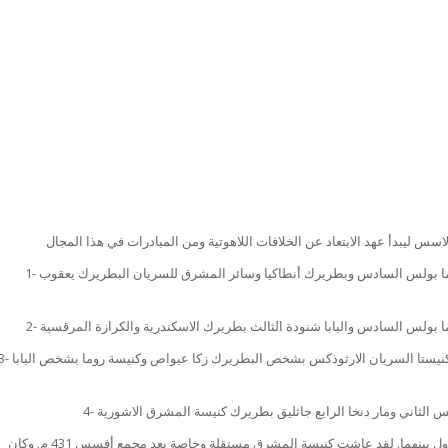
1- في 27/10/1971 صدور بيان مشترك بيت بابا روما بولس السادس وبطريرك أنطاكيا وسائر المشرق للسريان البطريرك يعقوب
3- في 23/06/1984 صدور بيان مشترك جددت فيه كنيستا السريان الارثوذكس بشخص البطريرك زكا عيواص وكنيسة 
ومن الجدير بالذكر ان هذا هو البيان المشترك الاول بينهما. لقد عاشت كنيسة المشرق مستقلة وخاصة بعد مجمع أفسس 431 م. وكان