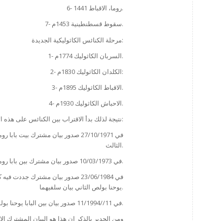
6- روما، الاقباط 1441.
7- سقوط قسطنطينية 1453م.
مرحلة الكنائس الكاثوليكية الجديدة:
1- السربان الكاثوليك 1774م.
2- الكلدان الكاثوليك 1830م:
3- الاقباط الكاثوليك 1895م.
4- الاحباش الكاثوليك 1930م.
نتيجة لذلك بدأ الاقتراب بين الكنائس على هذه الاسس ليبدأ عهد الابتعاد عن الخلافات اللاهوتية ومن المبادرات في هذا المجال:
الثالث.
2- في 10/03/1973 صدور بيان مشترك بين بابا روما بولس السادس والبابا شنودة الثالث بطريرك الاسكندرية والكرازة المرقسية.
يوحنا بولص الثاني بيان سلفيهما.
4- في 11//11/1994 صدور بيان بين البابا يوحنا بولس الثاني ومار دنخا الرابع جاثليق بطريرك كنيسة المشرق الاشورية.