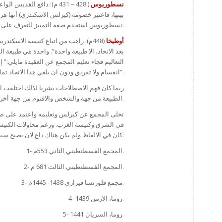
نسطوريوس
( 428 – 431 م): دافع الق
بينها، فاعتبر خصومه (كيرلس الاسكندري) أنها هر
نسطوريوس استخدم صفة التمييز للتعرف على الطبائع المتحدة مع بعضها.
أوطيخا
(448م): راهب من اتباع كنيسة الاسكندر
التعاليم فجاء تعليم المجمع عن العقيدة مايلي:” إ
انقسام ولا تفريق ودون ان يلغي هذا الاتحاد تمايز الطبيعتين، مع بقاء خصائص كل منهما على حالها”.
ربما كان فهم الاصطلاحات بشريا لذلك اختلفت ال
الطبيعة من جهة والشخص والاقنوم من جهة أخرى.
تخلى المجمع عن كيرلس وتعليمه واعتمد على صيغة
في الشرق وكنيسة الغرب. ورغم محاولات الكنيسة 
كان في الالفاظ ولم يكن هناك داع لان يصبح سببا للحرم والعزل والقطيعة. ومن هذه المجامع:
1- المجمع القسطنطيني الثاني 553م.
2- المجمع القسطنطيني الثالث 681 م.
3- مجمع فلورنسا فيراري 1438- 1445م.
4- روما، الارمن 1439.
5- روما، السريان 1441.