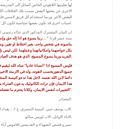
لها تعليمها اللاهوتي الخاص المائل الى المدرس
الاخرى عن بعضها البعض بسبب تلك الخلافات اللا
للبعض الآخر. وربما استخدام كل فريق لاسس فلس
اسباب اخرى قد تكون بعضها سياسية لكون كل كنيسة نشأت في مكان ودول خضعت لسيطرة امبراطورية معادية لامبراطورية اخرى.
ان البيان المشترك المذكور الذي عدّاه رئيسي ا
ستة عشر قرنا:
” … ربنا يسوع هو اذا إله حق وإ
بناسوته في شخص واحد، بغير اختلاط او تغير، وبغي
بكل خواصهما وامكانياتهما وعملهما. لكن ليس ب
الفريد وربنا يسوع المسيح، الذي هو هدف العبادة الوحيد.
فليس المسيح اذا “انسانا عاديا” تبناه الله ليقيم ف
جميع الدهوربحسب لاهوته، ولد في الازمنة الاخي
دائما لابن الله نفسه. لاجل هذا تدعو كنيسة الم
هذا الايمان فإن تراث الكاثوليك يدعون العذراء 
التعبيرات لنفس الايمان، وكلانا يحترم ما تفضله كل كنيسة في حياتها الليتورجية وتقواها”.
المصادر:
الاب يوسف حبي، كنيسة المشرق، ج 1، ، بغداد 1989.
الاباء الاوائل، الاب لويس ساكو.
سير و قصص الشهداء و القديسين (قاموس آباء الكنيسة وقديسيها)، الكنيسة القبطية.