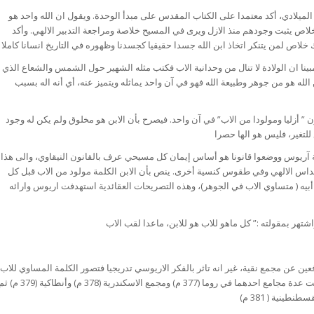
الثاني الميلادي، أكد معتمدا على الكتاب المقدس على مبدأ الوحدة. ويقول ان الله واحد هو
خلاص يثبت وجودهم منذ الازل ويرى في المسيح خلاصة ومراجعة التدبير الالهي. وأكد
حدة مبينا ان الولادة لا تنال من وحدانية الاب فكتب مثله الشهير حول الشمس والشعاع الذي
الله هو من جوهر وطبيعة الله فهو في آن واحد يماثله ويتميز عنه، أي أنه اله بسبب
أن يكون ” أزليا ومولودا من الاب” في آن واحد. فيصرح بأن الابن هو مخلوق ولم يكن له وجود
م آباء المجمع الـ ( 318) بدعة آريوس ووضعوا قانونا هو أساس إيمان كل مسيحي عرف بالقانون النيقاوي، والى هذا
لقداس الالهي وفي طقوس كنسية أخرى. ينص بأن الابن الكلمة مولود من الاب قبل كل
أبيه ( متساوي الاب في الجوهر)، وهذه التصريحات العقائدية استهدفت اريوس وارائه
كان من المدافعين عن مجمع نقية، غير انه تاثر بالفكر الاريوسي تدريجيا فتصور الكلمة المساوي للاب
في الجوهر متحدا بطبيعة بشرية غير كاملة، وادانت عدة مجامع احدهما في روما (377 م) ومجمع الاسكندرية (378 م) وأنطاكية (9