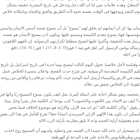
 البنطيّ. وهذه علامات تبين لنا ان الله دخل وتدخل في تاريخ البشرية حقيقة بشكل
وم البشر ويوجهها في الوقت نفسه نحوه لأنه الطريق والحق والحياة، وبامكانه خلاص
يمان بها. اي ان ايمانهم لم يخلق لهم “يسوع” بل أن يسوع نفسه أسس الايمان واسس
لمؤسسها. فهنا يسوع يتقدم الكنيسة ويسمو عليها. ويكون اذن مسيح الايمان هو نفسه
رسل هذه الحقيقة، وأكدوا عليها لتصبح منطلقا لكرازتهم الرسولية. إن الفهم اللاهوتي
لهذه الحقيقة صار مرتكزا للمسيحية كما ورد في رسالة بولس الرسول الى اهل قورنثية 1 قور(15: 3- 8، 11)، 1 قور ( 15: 14). دافع
قيامته لأجل خلاصنا. تحول اليوم الثالث ليصبح يوما جديدا في تاريخ اسرائيل بل تاريخ
تعليم الكنيسة المقدسة الرسولية، في شرح حدث الفصح، واعلان مسيرة الخلاص عمل
ه المجد في الارض والسماء أرسل أبنه الوحيد حيث تألم ومات ثم قام ربا وأفاض من روحه
 شخصه، وهو يشكل اجابة على اسئلة كثيرة، مثل كيف يكون يسوع المسيح ربّا والها في
كيف تم الاتحاد بين اللاهوت والناسوت؟ كتب يوحنا ان الكلمة صار بشرا وحل بيننا،
 يقول ” وكان الكلمة الله” اي انه منذ الازل، والازلية هو موضوع الخلاف فيما يخص
ممكن ان يكون هذا الالهي الازلي السرمدي انسانا حقا؟ نعرج للتأمل في هذا الى بعض
ذ يستحيل ان ياخذ الله جسدا لان الجسد شر وخطية. ولديهم أن المسيح روح اخذت