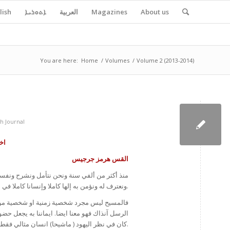
About us
Magazines
العربية
ܐܬܘܪܝܐ
lish
You are here:
Home
/
Volumes
/
Volume 2 (2013-2014)
h Journal
اخ
القس هرمز جرجيس
منذ أكثر من ألفي سنة ونحن نتأمل ونشرح ونفسر
ونعترف له ونؤمن به إلها كاملا وإنسانا كاملا في شخص واحد هو المسيح الكامل ملك الملوك ورب الارباب واحد احد لا يتجزأ.
فالمسيح ليس مجرد شخصية زمنية او شخصية من أساط
الرسل آنذاك فهو معنا ايضا. ايماننا به يجعل ح
كان في نظر اليهود ( ماشيحا) انسان مثالي فقط وعد به الانبياء ليخلص الشعب اليهودي، وتحقق الوعد ولكنهم لم يؤمنوا به.