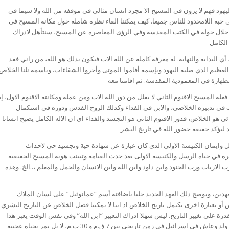
هود فهم لا يرون في المسيح الا مجرد انسان مثالي في موقفه من الله ولا سيما في
حبه اللامحدود للناس جميعا. كيف يمكننا القاء نظرة شاملة حول مكانة المسيح في
من خلال جولة في الكتب المقدسة وفي الرؤى المعاصرة عن المسيح، سنتأهل لادراك
 أي البداية والنهاية. له معرفة كاملة عن الله الاب فيكون بذلك هو الله، من راني فقد
لعظيم الذي صلبه اليهود وبإسمه أقاموا الموتى وأجروا الشفاءات. وباسمه نلنا الخلاص
ا فعله المسيح الاقنوم الثاني لا يقلل من دور الله الاب ومن عمله ومكانته الاقنوم الاول، إذ
 في تدبيره الخلاصي، والابن في الفداء وكذلك الروح القدس ودوره في استكمال
 هو الخلاص، فدور الاقنوم الثاني هو التجسد والفداء اي ان الاله الكامل يصبح انسانا
سل وايمان الكنيسة الاولى الذي كان عبارة عن شهادة حية وتجسيد حي لاحداث
 في حياة الرسل والكنيسة الاولى بعد حدث القيامة وتبينت هوية المسيح الحقيقية
الارباب ورب الجنود وابن داود وابن الله وابن الانسان والحمل والمعلم ،..الخ. وهذه
عهدين، ويوضح ذلك العهد الجديد جليا باضافته أسم “عمانوئيل” على لسان الملاك
و بعبارة اخرى يكتمل تاريخ الخلاص اذ اننا لا يمكننا فصل الخلاص عن التاريخ البشري
قدرة على تغيير التاريخ. ليس سهلا ادراك التعبير “ابن الله” وفي نفس الوقت يعبر هذا
الاصطلاح عن “يسوع الناصري” نفسه، ذلك الذي ولد وعاش في اسرائيل في زمن تاريخي بين 7 ق.م و 30 ب.م، لا بل يمر بحياة عجيبة