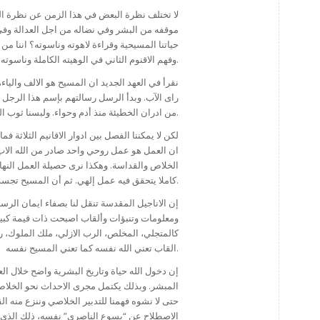
لا تختلف نظرة البعض في هذا الزمن عن نظرة الي
موقفه من البشر وفي نضاله من اجل العدالة وفي 
حياتنا المسيحية وقراءة لاهوته وناسوته؟ اننا 
وفهم الاقنوم الثاني في الوهيته الكاملة وناسوته الكامل.
نقرأ في العهد الجديد ان المسيح هو الالف والياء،
راى الآب. وبدأ الرسل رسالتهم بإسم هذا الرجل ا
من ادران الخطيئة منذ أدم وحواء. ولبسنا ثوب الطهارة في المعمودية المقدسة. ثم اقامنا معه.
لكن لا يمكننا الفصل بين ادوار الاقانيم الثلاثة فم
ان العمل هو عمل روحي واحد صادر من الله الاب
الخلاص والقداسة. وهكذا نرى حصيلة العمل النهائي
كاملا يتحقق فيه عمل إلهي. ثم أن المسيح تجسد ليؤكد حقيقة حضور الله في تاريخ البشر.
إن الاناجيل المقدسة تنقل لنا بصفاء ايمان الر
ومعلومات وتنبؤات وألقاب اصبحت ذات قيمة كبيرة
كالمتجلي، المخلص، الرب الازلي، ملك الملوك، رب 
القاب تعني الله نفسه كما تعني المسيح نفسه.
إن دخول الله حياة وتاريخ البشرية واضح خلال ال
المبشر. وبذلك يكتمل مجرى الاحداث نحو الخلاص أ
حتى لا نشوه فهمنا للتدبير الخلاصي وننزع منه ال