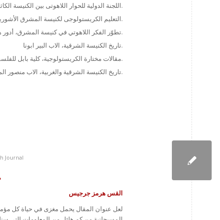
اللجنة الدولية للحوار اللاهوتى بين الكنيسة الكاثوليكية والكنائس الأرثوذكسية الشرقية، الانبا بيشوي.
التعليم الكريستولوجى لكنيسة المشرق الأشورية ما الخطأ فى هذا التعليم وكيف تطور، للأنبا بيشوى.
تطوّر الفكر اللاهوتي في كنيسة المشرق، أدور هرمز ججو النوفلي.
تاريخ الكنيسة الشرقية، الاب البير ابونا.
مقالات مختارة الكريستولوجية، كلية بابل للفلسفة واللاهوت.
تاريخ الكنيسة الشرقية والغربية، الاب منصور المخلصي.
h Journal
م
القس هرمز جرجيس
لعل عنوان المقال يحمل مغزى في حياة كل مؤمن
المسيحانية من كم هائل من المعلومات التي سنلخص