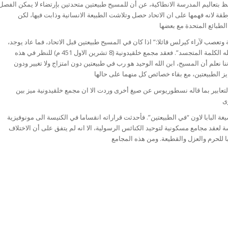
ديس الواعظ بتعاليم المدرسة الانطاكية، عن أن للمسيح طبيعتين متحدتين بإرتضاء لا يمكن الفصل
طقة لانه فهمها على ان الاتحاد حصل وتلاشت الطبيعة الانسانية وذابت فيها، لكن
ية وتعصب لآراء كيرلس قائلا:” اذا كان في المسيح طبيعتين قبل الاتحاد، فما عاد يوجد،
بعد الاتحاد، الا طبيعة واحدة”. واحدة هي طبيعة الله الكلمة المتجسد”. فعقد مجمع خلقيدونية (8 تشرين الاول 451 م) للنظر في هذه
ننا نعلم أن المسيح، ابن الله الوحيد هو رب في طبيعتين دون امتزاج ولا تغيير ودون
تعابير بما قاله نسطوريوس عن صيغ أخرى وردت الا ان مجمع خلقيدونية ميز بين
 البابا لاون “في الطبيعتين”. فأحدثت قراراته انقساما في الكنيسة الى مونوفيزية
لعقد مجامع مسكونية لتوحيد الكنائس الرسولية، الا انه لم يتفق على أن الاختلاف