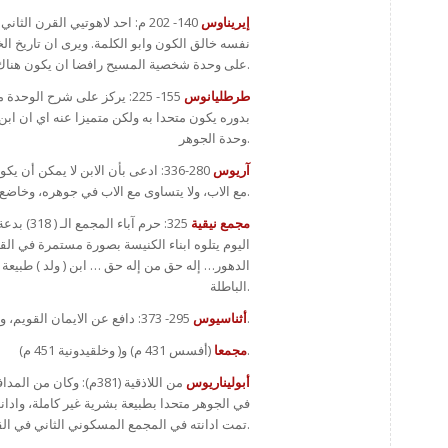
إيريناوس
140- 202 م: احد لاهوتيي القرن 
نفسه خالق الكون وابو الكلمة. ويرى ان تاريخ ال
على وحدة شخصية المسيح رافضا ان يكون هناك خلاص لمن يتنكر اتخاذ ابن الله جسدا حقيقيا كجسدنا وظهوره في التاريخ انسانا كاملا.
طرطليانوس
155- 225: يركز على شرح الو
بدوره يكون متحدا به ولكن متميزا عنه اي ان ابن 
وحدة الجوهر.
آريوس
280-336: ادعى بأن الابن لا يمكن 
مع الاب، ولا يتساوى مع الاب في جوهره، وخاضع للتغير، فليس هو الها حصرا.
مجمع نيقية
325: حر
اليوم يتلوه ابناء الكنيسة بصورة مستمرة في ا
الدهور… إله حق من إله حق … ابن ( ولد ) طبيعة 
الباطلة.
295- 373: دافع عن الايمان القويم، واشتهر بمقولته :” كل ماهو للاب هو للابن، ماعدا لقب الاب.
أثناسيوس
(أفسس 431 م) و( وخلقيدونية 451 م).
مجمعا
أبوليناريوس
من اللاذقية (381م): و
تمت ادانته في المجمع المسكوني الثاني في القسطنطينية ( 381 م).