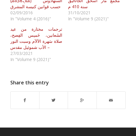
‏مجمع مار اسحق الجاثاليق
السنهادوس (ܣܘܢܗܕܘܣ)
سنة 410 م
حسب قوانين كنيسة المشرق
02/09/2016
31/10/2021
In "Volume 4 (2016)"
In "Volume 9 (2021)"
ترجمات مختارة من عيد
الشَعانين، خَميس الفِصح،
صلاة سَهرة الآلآم وسبت النور
– الأب شموئيل مقدس
27/03/2021
In "Volume 9 (2021)"
Share this entry