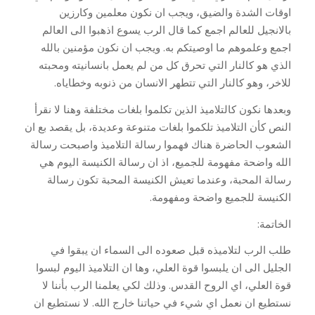
اوقات الشدة والضيق، ويجب ان نكون معلمين وكارزين
بالانجيل للعالم اجمع كما قال الرب يسوع اذهبوا الى العالم
اجمع وعلموهم ما اوصيتكم به. ويجب ان نكون مؤمنين بالله
الذي هو كالنار التي تحرق كل من لم يعمل بانسانيته ومحبته
للاخر، وهو كالنار التي تتطهر الانسان من ذنوبه وخطاياه.
وبعدها نكون كالتلاميذ الذين تكلموا بلغات مختلفة وهنا لا نقرأ
النص كأن التلاميذ تلكموا بلغات متنوعة وعديدة، بل يقصد بع ان
الشعوب الحاضرة هناك فهموا رسالة التلاميذ واصبحت رسالة
الله واضحة مفهومة للجميع، اذ ان رسالة الكنيسة اليوم هي
رسالة المحبة، وعندما تعيش الكنيسة المحبة تكون رسالة
الكنيسة للجميع واضحة ومفهومة.
الخاتمة:
طلب الرب لتلاميذه قبل صعوده الى السماء ان يبقوا في
الجليل الى ان يلبسوا قوة العلي، وها ان التلاميذ اليوم لبسوا
قوة العلي، اي الروح القدس. وذلك لكي يعلمنا الرب بأننا لا
نستطيع ان نعمل اي شيء في حياتنا خارج الله. لا نستطيع ان