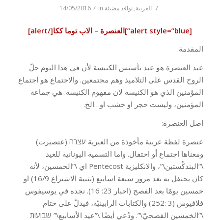
/
/
العربية
,
نوافذ مضيئة
in
14/05/2016
[alert style=”blue”]العنصرة – الاب توما ككا[/alert]
المقدمة:
عيد العنصرة هو عيد تأسيس الكنيسة لأن في هذا اليوم حلّ
الروح القدس على التلاميذ وهم مجتمعين. والاجتماع هو اجتماع
المؤمنين الذي هو الكنيسة لان مفهوم الكنيسة: هي جماعة
المؤمنين، وليست حجر او خشب او…الخ.
اصل العنصرة:
عنصرة لفظة عربية مأخوذة من العبرية עצרה (عتصيرت)
ومعناها اجتماع أو احتفال. واما التسمية اليونانية للعيد
\”البندكُستين\”، والانكليزية Pentecost اي \”الخمسين، لأنه
كان يحتفل به بعد مرور سبعة اسابيع (تثنية الاشتراع 16/9) او
خمسين يومًا بعد الفصح (احبار 23: 16). نجده في يوسيفوس
فلافيوس (3 :252) والكتابات الرابينيّة، فيدلّ على ختام
\”الخمسين الفصحيّ\”. ودُعي أيضًا \”عيد الأسابيع\” שבועות