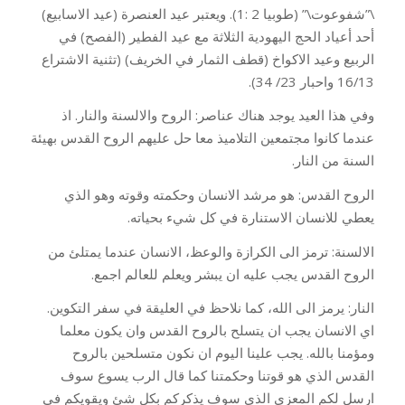
\”شفوعوت\” (طوبيا 2 :1). ويعتبر عيد العنصرة (عيد الاسابيع)
أحد أعياد الحج اليهودية الثلاثة مع عيد الفطير (الفصح) في
الربيع وعيد الاكواخ (قطف الثمار في الخريف) (تثنية الاشتراع
16/13 واحبار 23/ 34).
وفي هذا العيد يوجد هناك عناصر: الروح والالسنة والنار. اذ
عندما كانوا مجتمعين التلاميذ معا حل عليهم الروح القدس بهيئة
السنة من النار.
الروح القدس: هو مرشد الانسان وحكمته وقوته وهو الذي
يعطي للانسان الاستنارة في كل شيء بحياته.
الالسنة: ترمز الى الكرازة والوعظ، الانسان عندما يمتلئ من
الروح القدس يجب عليه ان يبشر ويعلم للعالم اجمع.
النار: يرمز الى الله، كما نلاحظ في العليقة في سفر التكوين.
اي الانسان يجب ان يتسلح بالروح القدس وان يكون معلما
ومؤمنا بالله. يجب علينا اليوم ان نكون متسلحين بالروح
القدس الذي هو قوتنا وحكمتنا كما قال الرب يسوع سوف
ارسل لكم المعزي الذي سوف يذكركم بكل شئ ويقويكم في