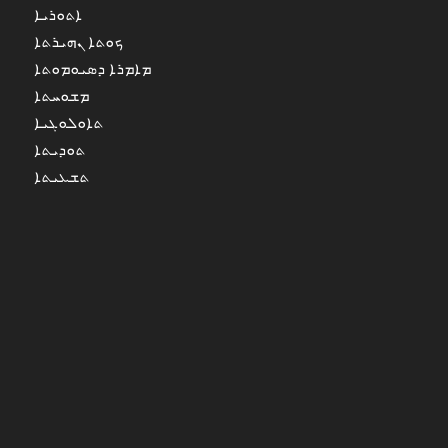
ܐܬܘܪܝܐ
ܟܘܬܐ ܢܗܝܪܬܐ
ܡܐܡܪܐ ܕܣܝܘܡܘܬܐ
ܡܫܘܚܬܐ
ܬܐܘܠܘܓܝܐ
ܬܘܕܝܬܐ
ܬܫܥܝܬܐ