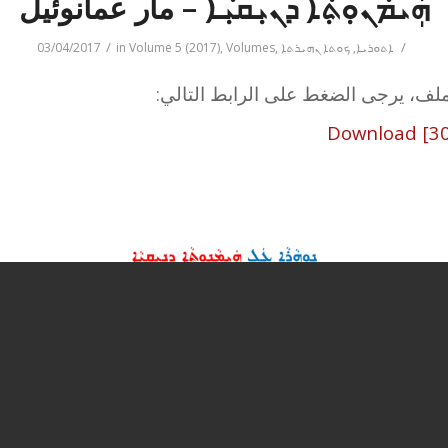
ܗܲܝܡܵܢܘܼܬ݂ܵܐ ܕܢܝܼܩܝܼܵܐ – مار عمانوئيل
/
/
ܐܬܘܪܝܐ
,
ܟܘܬܐ ܢܗܝܪܬܐ
,
Volumes
,
Volume 5 (2017)
in
03/04/2017
ملف، يرجى الضغط على الرابط التالي:
Download [30