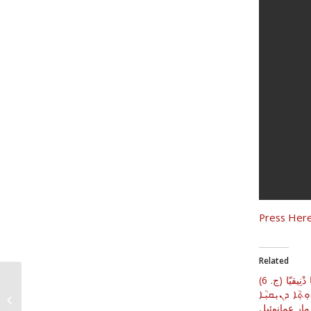
Related
نُوهَارَا عَلْ هَيْمَانُوثَا دْنِيقيّا (ج. 6)
صوم يوم الأحد في الصوم
ܬ݂ܵܐ ܕܢܝܼܩܝܼܵܐ
الرباني الكبير (الأربعيني)...
مار عمانوئيل