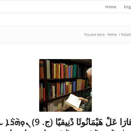
Home
Eng
You are here:
Home
/
Volum
نُوهَارَا عَلْ هَيْمَانُوثَا دْنِيقيّا (ج. 9) 