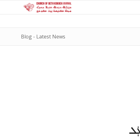
Blog - Latest News
ܢܘܼܗܵܪܵܐ ܥܲܠ