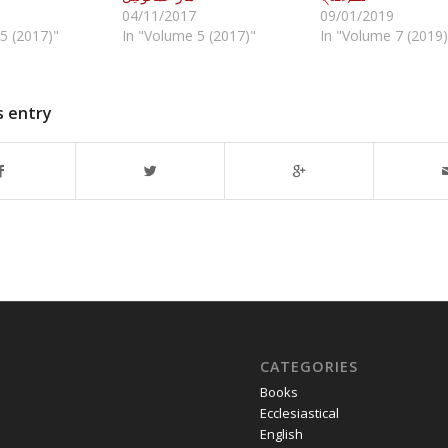
04/11/2017
09/01/2019
5 (2017)"
In "Volume 5 (2017)"
In "Volume 7 (2019)
s entry
CATEGORIES
Books
Ecclesiastical
English