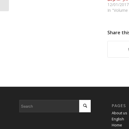
12/01/2017
In "Volume 
Share thi
PAGES
About us
English
Home