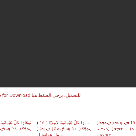
Press Here for Download للتحميل، يرجى الضغط هنا
ܪܫܐ 7 – 15 ܡܢ ܟܬܒܐ ܕܢܘܗܪܐ
نُوهَارَا عَلْ هَيْمَانُوثَا دْنِيقيّا ( 16 )
ܬܐ – ܫܡܫܐ ܐܠܝܫܥ
ܢܘܼܗܵܪܵܐ ܥܲܠ ܗܲܝܡܵܢܘܼܬ݂ܵܐ ܕܢܝܼܩܝܼܵܐ
ܢܘܼܗܵܪܵܐ ܥܲܠ ܗܲܝܡܵܢܘܼ
ܫܡܥܘܢ
– مار عمانوئيل