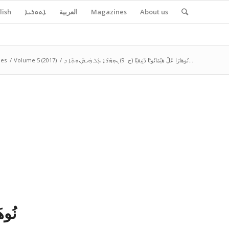
About us
Magazines
العربية
ܐܬܘܪܝܐ
lish
نُوهَارَا عَلْ هَيْمَانُوثَا دْنِيقيّا (ج. 9) ܢܘܼܗܵܪܵܐ ܥܲܠ ܗܲܝܡܵܢܘܼܬ݂ܵܐ ܕ...
/
Volume 5 (2017)
/
es