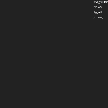
Magazine
News
العربية
ܐܬܘܪܝܐ