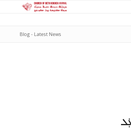
Blog - Latest News
ܢܘܼܗܵܪܵܐ ܥܲܠ