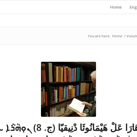
Home
Eng
You are here:
Home
/
Volum
نُوهَارَا عَلْ هَيْمَانُوثَا دْنِيقيّا (ج. 8) 