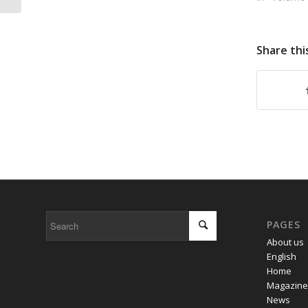
Share thi
PAGES
About us
English
Home
Magazine
News