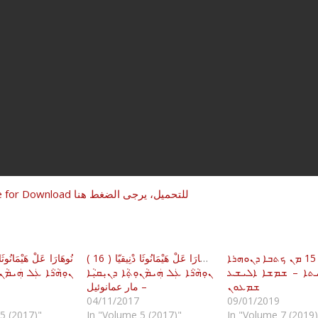
Press Here for Download للتحميل، يرجى الضغط هنا
ܪܫܐ 7 – 15 ܡܢ ܟܬܒܐ ܕܢܘܗܪܐ
نُوهَارَا عَلْ هَيْمَانُوثَا دْنِيقيّا ( 16 )
ܬܐ – ܫܡܫܐ ܐܠܝܫܥ
ܢܘܼܗܵܪܵܐ ܥܲܠ ܗܲܝܡܵܢܘܼܬ݂ܵܐ ܕܢܝܼܩܝܼܵܐ
ܢܘܼܗܵܪܵܐ ܥܲܠ ܗܲܝܡܵܢܘܼ
ܫܡܥܘܢ
– مار عمانوئيل
04/11/2017
09/01/2019
5 (2017)"
In "Volume 5 (2017)"
In "Volume 7 (2019)