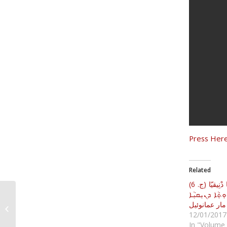
Related
نُوهَارَا عَلْ هَيْمَانُوثَا دْنِيقيّا (ج. 6)
ܬ݂ܵܐ ܕܢܝܼܩܝܼܵܐ
تأمل في تجارب الرب في
مار عمانوئيل
البرية لفترة صوم باعوث...
12/01/2017
In "Volume 