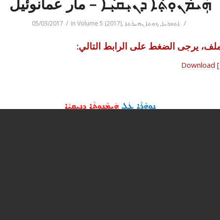
ܗܲܝܡܵܢܘܼܬ݂ܵܐ ܕܢܝܼܩܝܼܵܐ – مار عمانوئيل
/
/
ܐܬܘܪܝܐ
,
ܟܘܬܐ ܢܗܝܪܬܐ
,
Volume 5 (2017)
in
05/03/2017
ملف، يرجى الضغط على الرابط التالي:
Download [