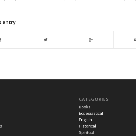
s entry
CATEGORIES
Books
Ecclesiastical
English
s
Historical
Spiritual