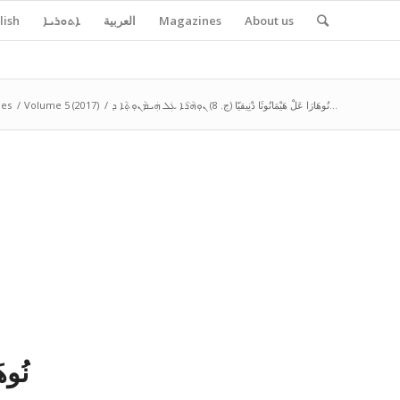
About us
Magazines
العربية
ܐܬܘܪܝܐ
lish
نُوهَارَا عَلْ هَيْمَانُوثَا دْنِيقيّا (ج. 8) ܢܘܼܗܵܪܵܐ ܥܲܠ ܗܲܝܡܵܢܘܼܬ݂ܵܐ ܕ...
/
Volume 5 (2017)
/
es