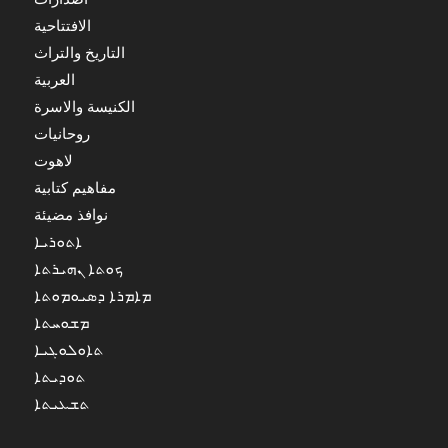
الافتتاحية
التاريخ والتراث
العربية
الكنيسة والاسرة
روحانيات
لاهوت
مفاهيم كتابية
نوافذ مضيئة
ܐܬܘܪܝܐ
ܟܘܬܐ ܢܗܝܪܬܐ
ܡܐܡܪܐ ܕܣܝܘܡܘܬܐ
ܡܫܘܚܬܐ
ܬܐܘܠܘܓܝܐ
ܬܘܕܝܬܐ
ܬܫܥܝܬܐ