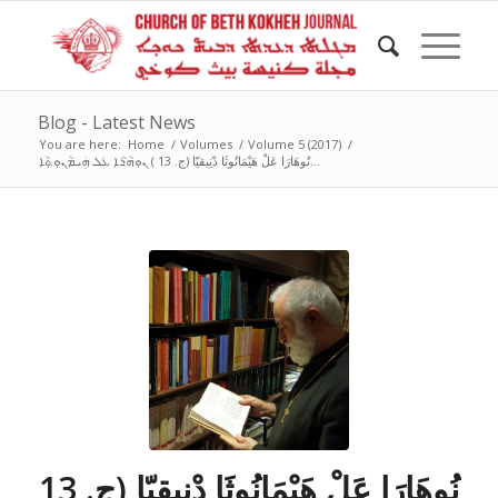
Blog - Latest News
You are here:
Home
/
Volumes
/
Volume 5 (2017)
/
نُوهَارَا عَلْ هَيْمَانُوثَا دْنِيقيّا (ج. 13 ) ܢܘܼܗܵܪܵܐ ܥܲܠ ܗܲܝܡܵܢܘܼܬ݂ܵܐ...
نُوهَارَا عَلْ هَيْمَانُوثَا دْنِيقيّا (ج. 13