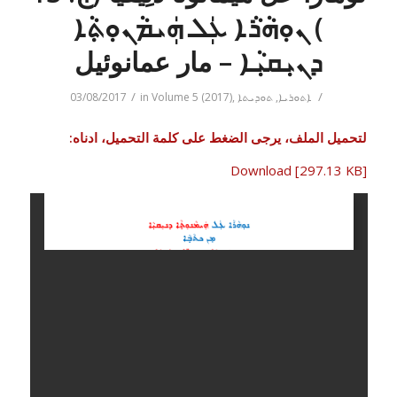
) ܢܘܼܗܵܪܵܐ ܥܲܠ ܗܲܝܡܵܢܘܼܬ݂ܵܐ
ܕܢܝܼܩܝܼܵܐ – مار عمانوئيل
/
/
ܐܬܘܪܝܐ
,
ܬܘܕܝܬܐ
,
Volume 5 (2017)
in
03/08/2017
لتحميل الملف، يرجى الضغط على كلمة التحميل، ادناه:
Download [297.13 KB]