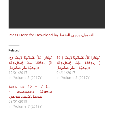
Press Here for Download للتحميل، يرجى الضغط هنا
Related
نُوهَارَا عَلْ هَيْمَانُوثَا دْنِيقيّا ( 16
نُوهَارَا عَلْ هَيْمَانُوثَا دْنِيقيّا (ج.
) ܢܘܼܗܵܪܵܐ ܥܲܠ ܗܲܝܡܵܢܘܼܬ݂ܵܐ
6) ܢܘܼܗܵܪܵܐ ܥܲܠ ܗܲܝܡܵܢܘܼܬ݂ܵܐ
ܕܢܝܼܩܝܼܵܐ – مار عمانوئيل
ܕܢܝܼܩܝܼܵܐ مار عمانوئيل
12/01/2017
04/11/2017
In "Volume 5 (2017)"
In "Volume 5 (2017)"
ܪܫܐ 7 – 15 ܡܢ ܟܬܒܐ
ܕܢܘܗܪܐ ܕܬܫܡܫܝܬܐ –
ܫܡܫܐ ܐܠܝܫܥ ܫܡܥܘܢ
09/01/2019
In "Volume 7 (2019)"