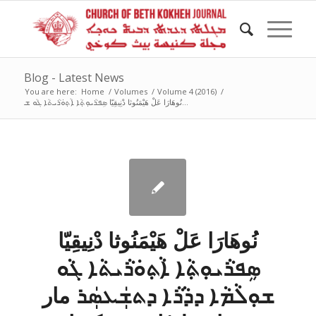
Blog - Latest News
You are here:
Home
/
Volumes
/
Volume 4 (2016)
/
نُوهَارَا عَلْ هَيْمَنُوثا دْنِيقِيّا ܣܹܦܪܵܝܘܼܬ݂ܵܐ ܐܵܬ݂ܘܿܪܵܝܬܵܐ ܓܵܘ ܫ...
نُوهَارَا عَلْ هَيْمَنُوثا دْنِيقِيّا
ܣܹܦܪܵܝܘܼܬ݂ܵܐ ܐܵܬ݂ܘܿܪܵܝܬܵܐ ܓܵܘ
ܫܘܼܠܵܡܵܐ ܕܕܵܪܵܐ ܕܬܫܲܥܣܲܪ مار