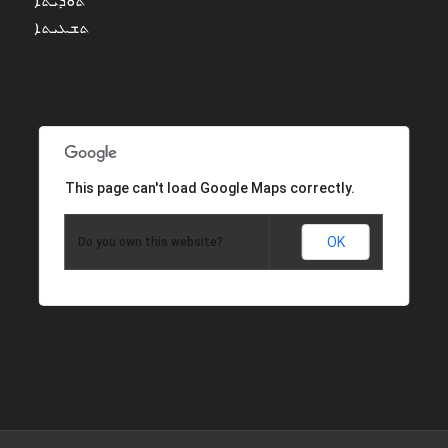
ܬܘܕܝܬܐ
ܬܫܥܝܬܐ
This page can't load Google Maps correctly.
OK
Do you own this website?