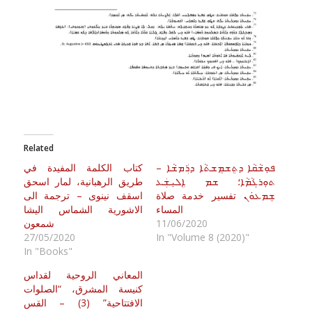
Related
ܦܘܼܫܵܩܵܐ ܕܬܸܫܡܸܫܬܵܐ ܕܪܲܡܫܵܐ –
كتاب الكلمة المفيدة في
ܬܘܼܪܓܵܡܵܐ؛ ܫܡ ܐܹܠܝܼܫܲܥ
طريق الرهبانية، لمار اسحق
ܫܸܡܥܘܿܢ تفسير خدمة صلاة
اسقف نينوى – ترجمة الى
المساء
الاشورية الشماس اليشا
11/06/2020
شمعون
27/05/2020
In "Volume 8 (2020)"
In "Books"
المعاني الروحية لقداس
كنيسة المشرق، “الصلوات
الافتتاحية” (3) – القس