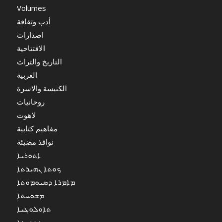
Volumes
أدب وثقافة
اصدارات
الافتتاحية
التاريخ والتراث
العربية
الكنيسة والاسرة
روحانيات
لاهوت
مفاهيم كتابية
نوافذ مضيئة
ܐܬܘܪܝܐ
ܟܘܬܐ ܢܗܝܪܬܐ
ܡܐܡܪܐ ܕܣܝܘܡܘܬܐ
ܡܫܘܚܬܐ
ܬܐܘܠܘܓܝܐ