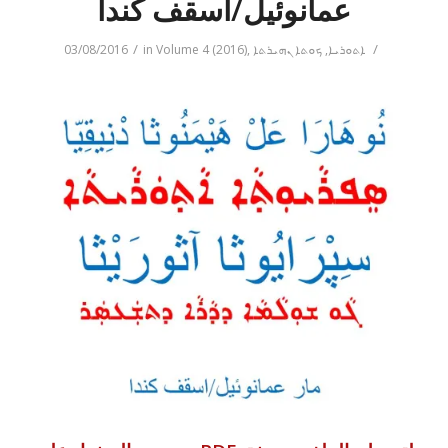
عمانوئيل/اسقف كندا
/
/
ܐܬܘܪܝܐ
,
ܟܘܬܐ ܢܗܝܪܬܐ
,
Volume 4 (2016)
in
03/08/2016