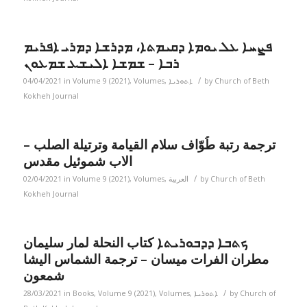
ܦܨܚܐ ܥܠ ܝܘܡܐ ܕܩܝܡܬܐ، ܡܕܪܫܐ ܕܡܪܝ ܐܦܪܝܡ
ܪܒܐ – ܫܡܫܐ ܐܠܝܫܥ ܫܡܥܘܢ
/
04/04/2021
in
Volume 9 (2021)
,
Volumes
,
ܐܬܘܪܝܐ
by
Church of Beth
Kokheh Journal
ترجمة رتبة طُوّاف سلام القيامة وترتيلة الصلب –
الاب شموئيل مقدس
/
02/04/2021
in
Volume 9 (2021)
,
Volumes
,
العربية
by
Church of Beth
Kokheh Journal
ܟܬܒܐ ܕܕܒܘܪܝܬܐ كتاب النحلة لمار سليمان
مطران الفرات ميسان – ترجمة الشماس اليشا
شمعون
/
28/03/2021
in
Books
,
Volume 9 (2021)
,
Volumes
,
ܐܬܘܪܝܐ
by
Church of