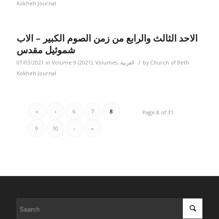
Kokheh Journal
الاحد الثالث والرابع من زمن الصوم الكبير – الاب
شموئيل مقدس
/
07/03/2021
in
Volume 9 (2021)
,
Volumes
,
العربية
by
Church of Beth
Kokheh Journal
«
‹
6
7
8
Page 8 of 31
9
10
›
»