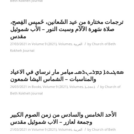
Beth Kokheh Journal
ترجمات مختارة من عيد الشَعانين، خَميس الفِصح،
صلاة سَهرة الآلآم وسبت النور – الأب شموئيل
مقدس
/
27/03/2021
in
Volume 9 (2021)
,
Volumes
,
العربية
by
Church of Beth
Kokheh Journal
ܣܘܓܝܬܐ ܕܡܪܝ ܢܪܣܝ ميامر مار نرساي في الاعياد
والمناسبات – الشماس اليشا شمعون
/
26/03/2021
in
Books
,
Volume 9 (2021)
,
Volumes
,
ܐܬܘܪܝܐ
by
Church of
Beth Kokheh Journal
الأحد الخامس والسادس من زمن الصوم الكبير
وجمعة لعازر – الاب شموئيل مقدس
/
21/03/2021
in
Volume 9 (2021)
,
Volumes
,
العربية
by
Church of Beth