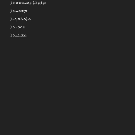
ܡܐܡܪܐ ܕܣܝܘܡܘܬܐ
ܡܫܘܚܬܐ
ܬܐܘܠܘܓܝܐ
ܬܘܕܝܬܐ
ܬܫܥܝܬܐ