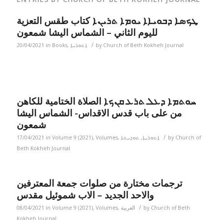
ܛܟܣܐ ܕܒܘܝܐܐ ܝܘܡܐ ܬܪܝܢܐ كتاب طقس التعزية
لليوم الثاني – الشماس اليشا شمعون
/
20/04/2021
in
Books
,
ܐܬܘܪܝܐ
by
Church of Beth Kokheh Journal
ܚܘܬܡܐ ܕܥܠ ܬܪܥ ܩܢܟܐ الصلاة الختامية للكاهن
من على باب قدس الاقداس- الشماس اليشا
شمعون
/
17/04/2021
in
Volume 9 (2021)
,
Volumes
,
ܬܘܕܝܬܐ
,
ܐܬܘܪܝܐ
by
Church of
Beth Kokheh Journal
ترجمات مختارة من صلوات جمعة المعترفين
والاحد الجديد – الاب شموئيل مقدس
/
08/04/2021
in
Volume 9 (2021)
,
Volumes
,
العربية
by
Church of Beth
Kokheh Journal