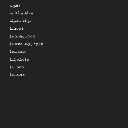
لاهوت
مفاهيم كتابية
نوافذ مضيئة
ܐܬܘܪܝܐ
ܟܘܬܐ ܢܗܝܪܬܐ
ܡܐܡܪܐ ܕܣܝܘܡܘܬܐ
ܡܫܘܚܬܐ
ܬܐܘܠܘܓܝܐ
ܬܘܕܝܬܐ
ܬܫܥܝܬܐ