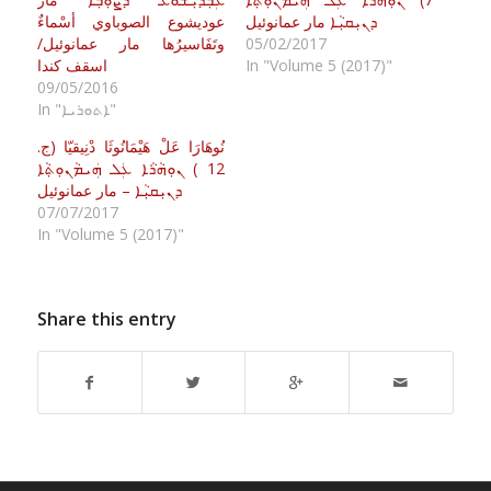
ܕܢܝܼܩܝܼܵܐ مار عمانوئيل
عوديشوع الصوباوي أسْماءٌ
05/02/2017
وتَفَاسيرُها مار عمانوئيل/
In "Volume 5 (2017)"
اسقف كندا
09/05/2016
In "ܐܬܘܪܝܐ"
نُوهَارَا عَلْ هَيْمَانُوثَا دْنِيقيّا (ج.
12 ) ܢܘܼܗܵܪܵܐ ܥܲܠ ܗܲܝܡܵܢܘܼܬ݂ܵܐ
ܕܢܝܼܩܝܼܵܐ – مار عمانوئيل
07/07/2017
In "Volume 5 (2017)"
Share this entry