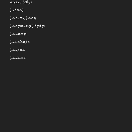
نوافذ مضيئة
ܐܬܘܪܝܐ
ܟܘܬܐ ܢܗܝܪܬܐ
ܡܐܡܪܐ ܕܣܝܘܡܘܬܐ
ܡܫܘܚܬܐ
ܬܐܘܠܘܓܝܐ
ܬܘܕܝܬܐ
ܬܫܥܝܬܐ