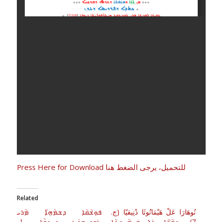
Press Here for Download للتحميل، يرجى الضغط هنا
Related
نُوهَارَا عَلْ هَيْمَانُوثَا دْنِيقيّا (ج.
ܦܘܼܫܵܩܵܐ ܕܫܡܵܗܸ̈ܐ ܡܵܪܝ
7) ܢܘܼܗܵܪܵܐ ܥܲܠ ܗܲܝܡܵܢܘܼܬ݂ܵܐ
ܥܲܒ݂ܕܝܼܫܘܿܥ ܕܨܘܼܒ݂ܵܐ مار