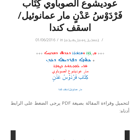
عوديشوع الصوباوي كِتَاب
فَرْدَوْسُ عَدْنٍ مار عمانوئيل/
اسقف كندا
/
/
ܐܬܘܪܝܐ
,
ܟܘܬܐ ܢܗܝܪܬܐ
in
01/06/2016
لتحميل وقراءة المقالة بصيغة PDF يرجى الضغط على الرابط
أدناه: