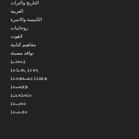
التاريخ والتراث
العربية
الكنيسة والاسرة
روحانيات
لاهوت
مفاهيم كتابية
نوافذ مضيئة
ܐܬܘܪܝܐ
ܟܘܬܐ ܢܗܝܪܬܐ
ܡܐܡܪܐ ܕܣܝܘܡܘܬܐ
ܡܫܘܚܬܐ
ܬܐܘܠܘܓܝܐ
ܬܘܕܝܬܐ
ܬܫܥܝܬܐ