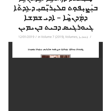
ܒܝܲܨܝܼܦܘܼܬ ܩܠܝܼܪ̈ܝܼܩܝܼ ܕܥܹܕܬܵܐ
ܕܡܲܕܢ̱ܚܵܐ – ܐܕܝ ܫܡܫܐ
ܓܝܘܪܓܝܣ ܕܒܝܬ ܒܢܝܡܝܢ
/
/
ܐܬܘܪܝܐ
,
Volumes
,
Volume 7 (2019)
in
12/01/2019