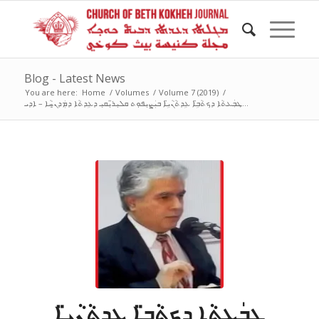
Blog - Latest News
You are here:
Home
/
Volumes
/
Volume 7 (2019)
/
ܛܒܲܥܬܵܐ ܕܟܬܵܒܹ̈ܐ ܥܹܕܬܵܢܵܝܹ̈ܐ ܒܝܲܨܝܼܦܘܼܬ ܩܠܝܼܪ̈ܝܼܩܝܼ ܕܥܹܕܬܵܐ ܕܡܲܕܢ̱ܚܵܐ – ܐܕܝ...
ܛܒܲܥܬܵܐ ܕܟܬܵܒܹ̈ܐ ܥܹܕܬܵܢܵܝܹ̈ܐ