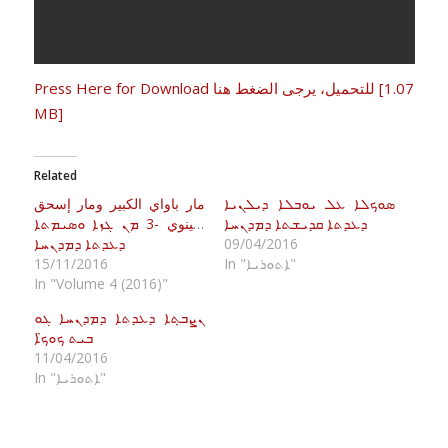
Press Here for Download للتحميل، يرجى الضغط هنا [1.07
MB]
Related
ܣܘܟܠܐ ܥܠ ܝܘܒܠܐ ܕܝܠܢܝܐ
مار باواي الكبير ومار إسحق
ܕܥܕܬܐ ܩܕܝܫܬܐ ܕܡܕܢܚܐ
النينوي -3 ܡܢ ܓܙܐ ܘܣܝܡܬܐ
09/04/2016
ܕܥܕܬܐ ܕܡܕܢܚܐ
In "ܐܬܘܪܝܐ"
15/11/2016
In "Volume 4 (2016)"
ܢܨܒ̣ܬܐ ܕܥܕܬܐ ܕܡܕܢܚܐ ܓܘ
ܒܝܬ ܟܘܟ̈ܐ
11/04/2016
In "ܐܬܘܪܝܐ"