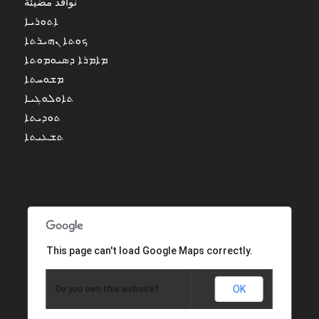
نوافذ مضيئة
ܐܬܘܪܝܐ
ܟܘܬܐ ܢܗܝܪܬܐ
ܡܐܡܪܐ ܕܣܝܘܡܘܬܐ
ܡܫܘܚܬܐ
ܬܐܘܠܘܓܝܐ
ܬܘܕܝܬܐ
ܬܫܥܝܬܐ
This page can't load Google Maps correctly.
OK
Do you own this website?