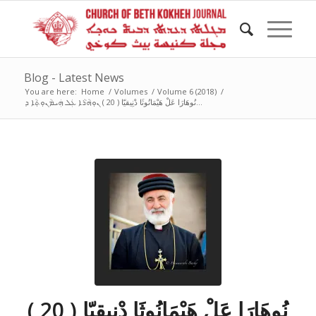
Blog - Latest News
You are here:
Home
/
Volumes
/
Volume 6 (2018)
/
نُوهَارَا عَلْ هَيْمَانُوثَا دْنِيقيّا ( 20 ) ܢܘܼܗܵܪܵܐ ܥܲܠ ܗܲܝܡܵܢܘܼܬ݂ܵܐ ܕ...
نُوهَارَا عَلْ هَيْمَانُوثَا دْنِيقيّا ( 20 )