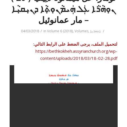
ܢܘܼܗܵܪܵܐ ܥܲܠ ܗܲܝܡܵܢܘܼܬ݂ܵܐ ܕܢܝܼܩܝܼܵܐ
– مار عمانوئيل
/
/
ܐܬܘܪܝܐ
,
Volumes
,
Volume 6 (2018)
in
04/03/2018
لتحميل الملف، يرجى الضغط على الرابط التالي:
https://bethkokheh.assyrianchurch.org/wp-
content/uploads/2018/03/18-02-28.pdf