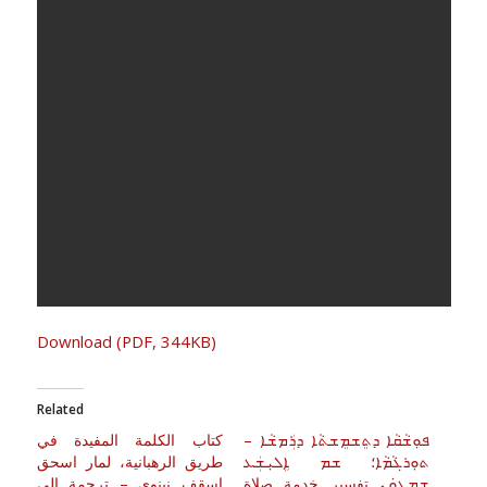
Download (PDF, 344KB)
Related
ܦܘܼܫܵܩܵܐ ܕܬܸܫܡܸܫܬܵܐ ܕܪܲܡܫܵܐ –
كتاب الكلمة المفيدة في
ܬܘܼܪܓܵܡܵܐ؛ ܫܡ ܐܹܠܝܼܫܲܥ
طريق الرهبانية، لمار اسحق
ܫܸܡܥܘܿܢ تفسير خدمة صلاة
اسقف نينوى – ترجمة الى