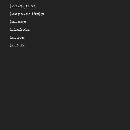
ܟܘܬܐ ܢܗܝܪܬܐ
ܡܐܡܪܐ ܕܣܝܘܡܘܬܐ
ܡܫܘܚܬܐ
ܬܐܘܠܘܓܝܐ
ܬܘܕܝܬܐ
ܬܫܥܝܬܐ