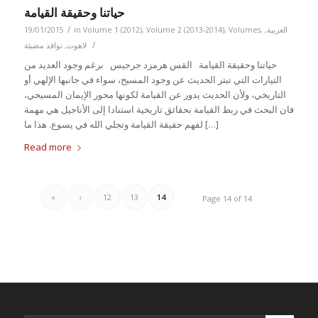
حياتنا وحقيقة القيامة
/
العربية
,
,
Volumes
,
Volume 2 (2013-2014)
,
Volume 1 (2012)
in
19/01/2015
/
لاهوت
,
نوافذ مضيئة
حياتنا وحقيقة القيامة القس هرمزد جرجيس برغم وجود العديد من
التيارات التي تبتر الحديث عن وجود المسيح، سواء في جانبها الإلهي أو
التاريخي، ولأن الحديث يدور عن القيامة لكونها محور الإيمان المسيحي،
فان البحث في ربط القيامة بحقائق تاريخية استنادا إلى الأناجيل هي مهمة
لفهم حقيقة القيامة وتجلي الله في يسوع. هذا ما […]
Read more
«
‹
12
13
14
Page 14 of 14